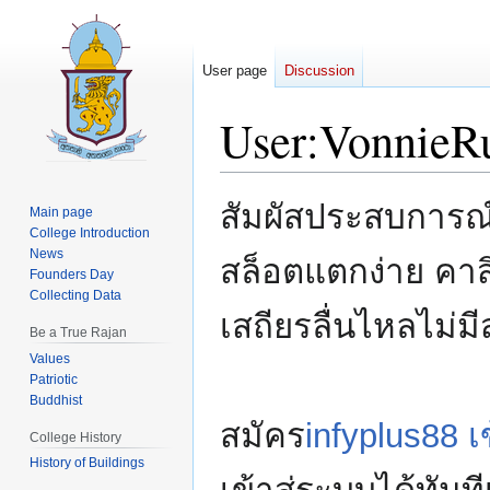
User page
Discussion
User
:
VonnieR
Jump
Jump
สัมผัสประสบการณ์เ
Main page
to
to
College Introduction
navigation
search
News
สล็อตแตกง่าย คา
Founders Day
Collecting Data
เสถียรลื่นไหลไม่มี
Be a True Rajan
Values
Patriotic
Buddhist
สมัคร
infyplus88 เ
College History
History of Buildings