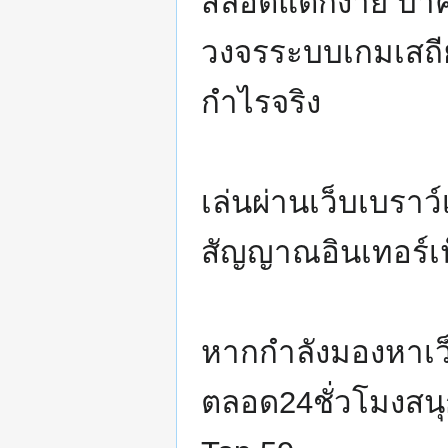
สล็อตแตกง่าย บ
วงจรระบบเกมเสถ
กำไรจริง
เล่นผ่านเว็บเบราว์เ
สัญญาณอินเทอร์เน
หากกำลังมองหาเว็
ตลอด24ชั่วโมงสนุ