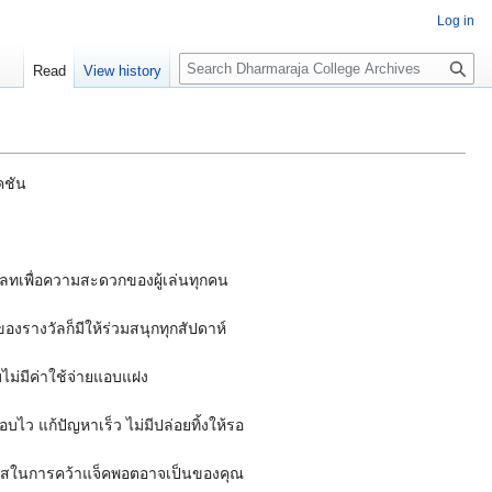
Log in
Search
Read
View history
คชัน
ลทเพื่อความสะดวกของผู้เล่นทุกคน
องรางวัลก็มีให้ร่วมสนุกทุกสัปดาห์
บไม่มีค่าใช้จ่ายแอบแฝง
ไว แก้ปัญหาเร็ว ไม่มีปล่อยทิ้งให้รอ
โอกาสในการคว้าแจ็คพอตอาจเป็นของคุณ