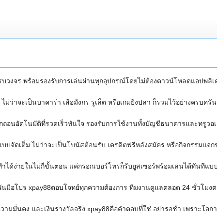
รบวงจร พร้อมรองรับการเล่นผ่านทุกอุปกรณ์โดยไม่ต้องดาวน์โหลดแอปพลิเ
ไม่ว่าจะเป็นบาคาร่า เสือมังกร รูเล็ต หรือเกมยิงปลา ก็รวมไว้อย่างครบครัน
อนอัตโนมัติที่รวดเร็วทันใจ รองรับการใช้งานทั้งบัญชีธนาคารและทรูวอเ
นแบบจัดเต็ม ไม่ว่าจะเป็นโบนัสต้อนรับ เครดิตฟรีหลังสมัคร หรือกิจกรรมแจกข
ทำได้ง่ายในไม่กี่ขั้นตอน แค่กรอกเบอร์โทรก็รับยูสเซอร์พร้อมเล่นได้ทันทีแบ
ิมพันมือโปร xpay88ตอบโจทย์ทุกความต้องการ ทีมงานดูแลตลอด 24 ชั่วโมงตอบ
ก ความมั่นคง และเงินรางวัลจริง xpay88คือคำตอบที่ใช่ อย่ารอช้า เพราะ